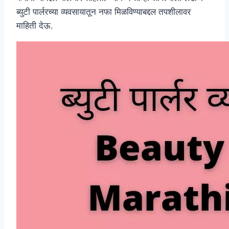
ब्युटी पार्लरच्या व्यवसायातून नफा मिळविण्याबद्दल तपशीलावर
माहिती देऊ.