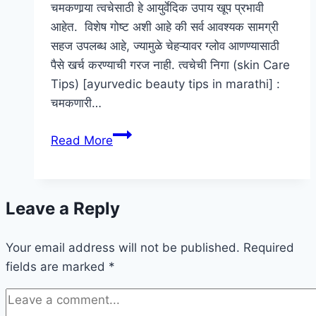
चमकणार्‍या त्वचेसाठी हे आयुर्वेदिक उपाय खूप प्रभावी
आहेत. विशेष गोष्ट अशी आहे की सर्व आवश्यक सामग्री
सहज उपलब्ध आहे, ज्यामुळे चेहऱ्यावर ग्लोव आणण्यासाठी
पैसे खर्च करण्याची गरज नाही. त्वचेची निगा (skin Care
Tips) [ayurvedic beauty tips in marathi] :
चमकणारी…
आयुर्वेदिक
Read More
ब्युटी
टिप्स
मराठी
Leave a Reply
|
Ayurvedic
Your email address will not be published.
Beauty
Required
fields are marked
*
Tips
In
Marathi