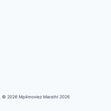
–
Marathi
Kirana
List
|
Marathi
Kirana
yadi
|
Kirana
List
Marathi
–
February
© 2026 Mp4moviez Marathi 2026
2022