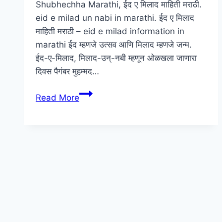
Shubhechha Marathi, ईद ए मिलाद माहिती मराठी.
nibandh
eid e milad un nabi in marathi. ईद ए मिलाद
in
माहिती मराठी – eid e milad information in
marathi
marathi ईद म्हणजे उत्सव आणि मिलाद म्हणजे जन्म.
ईद-ए-मिलाद, मिलाद-उन्-नबी म्हणून ओळखला जाणारा
दिवस पैगंबर मुहम्मद…
ईद
Read More
ए
मिलाद
माहिती
मराठी
|
eid
e
milad
information