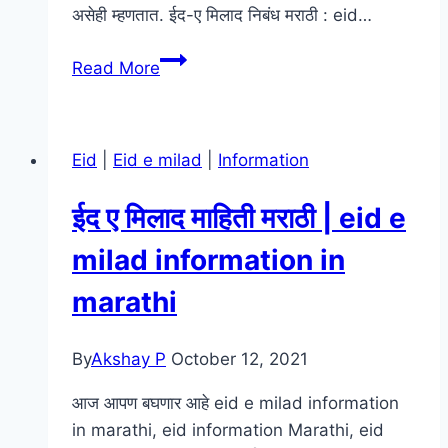
असेही म्हणतात. ईद-ए मिलाद निबंध मराठी : eid…
ईद-
Read More
ए
मिलाद
निबंध
Eid
|
Eid e milad
|
Information
मराठी
:
ईद ए मिलाद माहिती मराठी | eid e
माहिती
:
milad information in
महत्त्व
marathi
:
इतिहास
|
By
Akshay P
October 12, 2021
eid
आज आपण बघणार आहे eid e milad information
e
in marathi, eid information Marathi, eid
milad