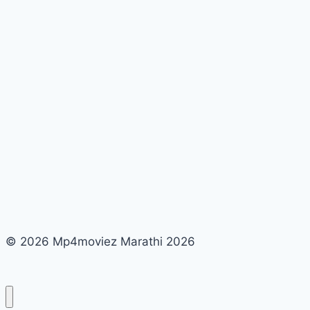
–
Plastic
Shap
ki
Vardan
Marathi
Nibandh
© 2026 Mp4moviez Marathi 2026