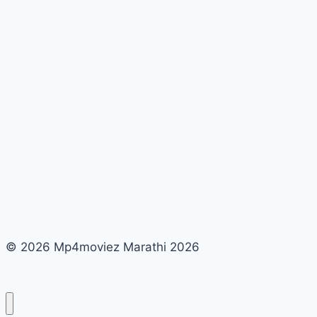
Meaning
In
Marathi
–
What
Is
History
In
Marathi
?
© 2026 Mp4moviez Marathi 2026