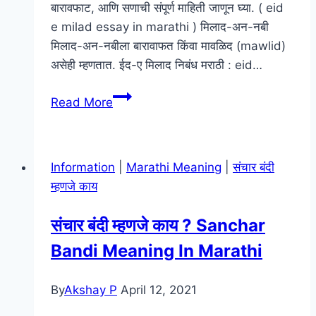
बारावफाट, आणि सणाची संपूर्ण माहिती जाणून घ्या. ( eid
e milad essay in marathi ) मिलाद-अन-नबी
मिलाद-अन-नबीला बारावाफत किंवा मावळिद (mawlid)
असेही म्हणतात. ईद-ए मिलाद निबंध मराठी : eid…
ईद-
Read More
ए
मिलाद
निबंध
Information
|
Marathi Meaning
|
संचार बंदी
मराठी
म्हणजे काय
:
माहिती
संचार बंदी म्हणजे काय ? Sanchar
:
Bandi Meaning In Marathi
महत्त्व
:
इतिहास
By
Akshay P
April 12, 2021
|