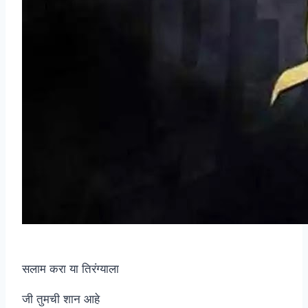
सलाम करा या तिरंग्याला
जी तुमची शान आहे