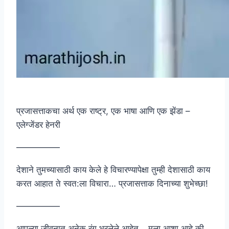
प्रजासत्ताकचा अर्थ एक राष्ट्र, एक भाषा आणि एक झेंडा –
एलेग्जेंडर हेनरी
—————
देशाने तुमच्यासाठी काय केले हे विचारण्यापेक्षा तुम्ही देशासाठी काय
करत आहात ते स्वत:ला विचारा… प्रजासत्ताक दिनाच्या शुभेच्छा!
—————
आपल्या जीवनात अनेक रंग भरलेले आहेत… मला आशा आहे की,