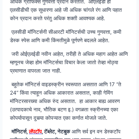
अधिक ग्राफिक्स गुणवत्ता प्रदान करतात. ओएलईडी ही
एलसीडीची एक सुधारणा आहे जी अधिक चांगले रंग आणि पहात
कोन प्रदान करते परंतु अधिक शक्ती आवश्यक आहे.
एलसीडी मॉनिटर्सनी सीआरटी मॉनिटर्सची उच्च गुणवत्ता, कमी
डेस्क स्पेस आणि कमी किंमतीमुळे पूर्णपणे बदलले आहेत.
जरी ओईएलईडी नवीन आहेत, तरीही ते अधिक महाग आहेत आणि
म्हणूनच जेव्हा होम मॉनिटर्सचा विचार केला जातो तेव्हा मोठ्या
प्रमाणात वापरला जात नाही.
बहुतेक मॉनिटर्स वाइडस्क्रीन स्वरूपात असतात आणि 17 “ते
24” किंवा त्याहून अधिक आकारात असतात, काही गेमिंग
मॉनिटरसारख्या अधिक रुंद असतात. हा आकार बाह्य आवरण
(उत्पादकाचे नाव, भौतिक बटण इ.) वगळता स्क्रीनच्या एका
कोपर्यापासून दुसर्‍या कोपऱ्यात एका कर्णात मोजले जाते.
मॉनिटर्स,
लॅपटॉप
, टॅब्लेट, नेटबुक
आणि सर्व इन वन डेस्कटॉप