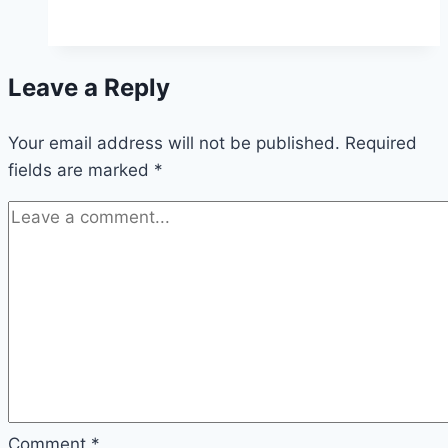
सुरक्षा
म्हणजे
काय
Leave a Reply
|
Network
Your email address will not be published.
Security
Required
fields are marked
*
In
Marathi
Comment
*