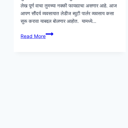
लेख पूर्ण वाचा तुमच्या नक्की फायद्याचा असणार आहे. आज
आपण सौंदर्य व्यवसायात लेडीज ब्युटी पार्लर व्यवसाय कसा
सुरू करावा याबद्दल बोलणार आहोत. यामध्ये…
Beauty
Read More
Parlour
Tips
In
Marathi
|
ब्युटी
पार्लर
माहिती
|
ब्युटी
पार्लर
व्यवसाय