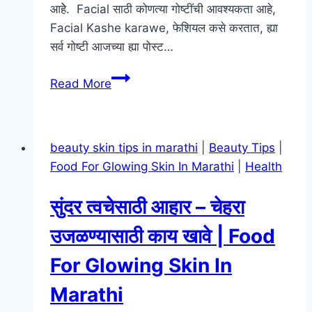
आहेे. Facial साठी कोणत्या गोष्टींची आवश्यकता आहे,
Facial Kashe karawe, फेशियल कसे करतात, ह्या
सर्व गोष्टी आजच्या ह्या पोस्ट…
फेशियल
Read More
कशे
करावे
मराठी
beauty skin tips in marathi
|
Beauty Tips
|
|
Food For Glowing Skin In Marathi
|
Health
Facial
Tips
सुंदर त्वचेसाठी आहार – चेहरा
In
Marathi
उजळण्यासाठी काय खावे | Food
Step
For Glowing Skin In
By
Step
Marathi