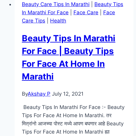
Beauty Care Tips In Marathi
|
Beauty Tips
–
In Marathi For Face
|
Face Care
|
Face
Corona
Care Tips
|
Health
Virus
Essay
Beauty Tips In Marathi
In
Marathi
For Face | Beauty Tips
For Face At Home In
Marathi
By
Akshay P
July 12, 2021
Beauty Tips In Marathi For Face :- Beauty
Tips For Face At Home In Marathi. तर
मित्रांनो आजच्या पोस्ट मध्ये आपण बघणार आहे Beauty
Tips For Face At Home In Marathi ह्या