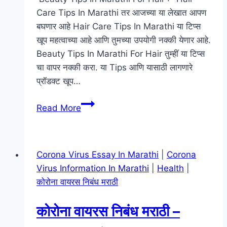
केस
Care Tips In Marathi तर आजच्या या लेखात आपण
गळतीवर
बघणार आहे Hair Care Tips In Marathi या टिप्स
उपाय
खूप महत्वाच्या आहे आणि तुमच्या उपयोगी नक्की येणार आहे.
|
Beauty Tips In Marathi For Hair तुम्हीं या टिप्स
केस
चा वापर नक्की करा. या Tips आणि यासाठी लागणारे
गळणे
प्रॉडक्ट खूप…
कसे
थांबवावे
Beauty
Read More
Tips
In
Marathi
Corona Virus Essay In Marathi
|
Corona
For
Virus Information In Marathi
|
Health
|
Hair
कोरोना वायरस निबंध मराठी
|
Hair
कोरोना वायरस निबंध मराठी –
Care
Tips