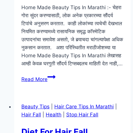
Home Made Beauty Tips In Marathi :- चेहरा
गोरा सुंदर करण्यासाठी, लोक अनेक प्रकारच्या सौंदर्य
टिपांचे अनुसरण करतात. काही लोकांच्या त्वचेची देखभाल
नियमित करण्यामध्ये रासायनिक समृद्ध कॉस्मेटिक
उत्पादनांचा समावेश असतो, जे बर्‍याचदा चांगल्यापेक्षा अधिक
नुकसान करतात. अशा परिस्थितीत मराठीजोशच्या या
Home Made Beauty Tips In Marathi लेखासह
आम्ही केवळ घरगुती सौंदर्य टिप्सबद्दलच माहिती देत नाही,…
चेहरा
Read More
सुंदर
दिसण्यासाठी
घरगुती
Beauty Tips
|
Hair Care Tips In Marathi
|
उपाय
Hair Fall
|
Health
|
Stop Hair Fall
–
चेहरा
Diet For Hair Fall
गोरा