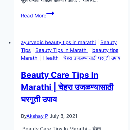
सुरू करावा याबद्दल बोलणार आहोत. यामध्ये…
Beauty
Read More
Parlour
Tips
In
ayurvedic beauty tips in marathi
|
Beauty
Marathi
Tips
|
Beauty Tips In Marathi
|
beauty tips
|
Marathi
|
Health
|
चेहरा उजळण्यासाठी घरगुती उपाय
ब्युटी
पार्लर
Beauty Care Tips In
माहिती
|
Marathi | चेहरा उजळण्यासाठी
ब्युटी
घरगुती उपाय
पार्लर
व्यवसाय
कसा
By
Akshay P
July 8, 2021
सुरू
Beauty Care Tips In Marathi – चेहरा