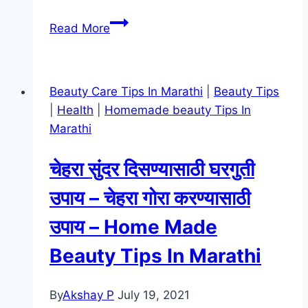
सफरचंद
Read More
खाण्याचे
7
फायदे
Beauty Care Tips In Marathi
|
Beauty Tips
प्रतिकारशक्ती
|
Health
|
Homemade beauty Tips In
वाढवण्यासाठी
Marathi
|
Apple
चेहरा सुंदर दिसण्यासाठी घरगुती
Benifits
In
उपाय – चेहरा गोरा करण्यासाठी
Marathi
उपाय – Home Made
Beauty Tips In Marathi
By
Akshay P
July 19, 2021