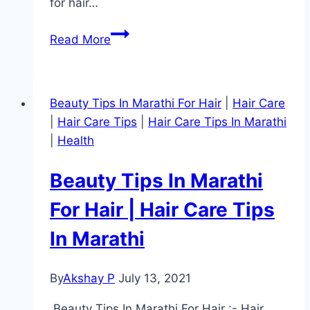
for hair…
Stop
Read More
Hair
Fall
Tips
Beauty Tips In Marathi For Hair
|
Hair Care
In
|
Hair Care Tips
|
Hair Care Tips In Marathi
Marathi
|
Health
|
Beauty
Beauty Tips In Marathi
Tips
In
For Hair | Hair Care Tips
Marathi
In Marathi
For
Hair
Fall
By
Akshay P
July 13, 2021
|
Beauty Tips In Marathi For Hair :- Hair