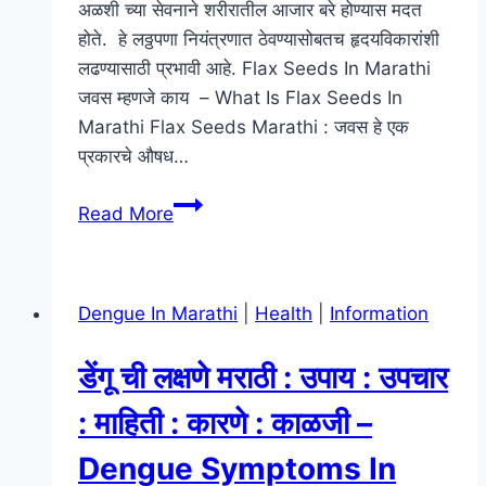
अळशी च्या सेवनाने शरीरातील आजार बरे होण्यास मदत
होते. हे लठ्ठपणा नियंत्रणात ठेवण्यासोबतच हृदयविकारांशी
लढण्यासाठी प्रभावी आहे. Flax Seeds In Marathi
जवस म्हणजे काय – What Is Flax Seeds In
Marathi Flax Seeds Marathi : जवस हे एक
प्रकारचे औषध…
Flax
Read More
Seeds
In
Marathi
Dengue In Marathi
|
Health
|
Information
–
जवस
डेंगू ची लक्षणे मराठी : उपाय : उपचार
खाण्याचे
फायदे
: माहिती : कारणे : काळजी –
:
Dengue Symptoms In
तोटे