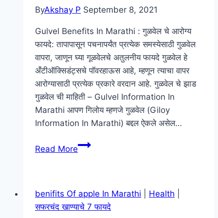
उपचार
By
Akshay P
September 8, 2021
:
HRCT
Gulvel Benefits In Marathi : गुळवेल चे आरोग्य
Score
फायदे: तापापासून पचनापर्यंत प्रत्येक समस्येसाठी गुळवेल
म्हणजे
वापरा, जाणून घ्या गूळवेलचे अतुलनीय फायदे गुळवेल हे
काय
अँटीऑक्सिडंट्सचे पॉवरहाऊस आहे, म्हणून त्याचा वापर
?
आरोग्यासाठी प्रत्येक प्रकारे वरदान आहे. गुळवेल चे झाड
गुळवेल ची माहिती – Gulvel Information In
Marathi आपण गिलोय म्हणजे गुळवेल (Giloy
Information In Marathi) बद्दल ऐकले असेल…
गुळवेल
Read More
ची
माहिती
:
benifits Of apple In Marathi
|
Health
|
फायदे
सफरचंद खाण्याचे 7 फायदे
: