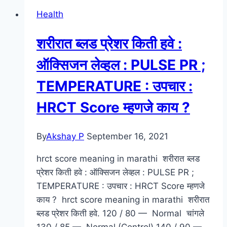
मराठी
Health
:
उपाय
शरीरात ब्लड प्रेशर किती हवे :
:
उपचार
ऑक्सिजन लेव्हल : PULSE PR ;
:
TEMPERATURE : उपचार :
माहिती
:
HRCT Score म्हणजे काय ?
कारणे
:
By
Akshay P
September 16, 2021
काळजी
–
hrct score meaning in marathi शरीरात ब्लड
Dengue
प्रेशर किती हवे : ऑक्सिजन लेव्हल : PULSE PR ;
Symptoms
TEMPERATURE : उपचार : HRCT Score म्हणजे
In
काय ? hrct score meaning in marathi शरीरात
Marathi
ब्लड प्रेशर किती हवे. 120 / 80 — Normal चांगले
|