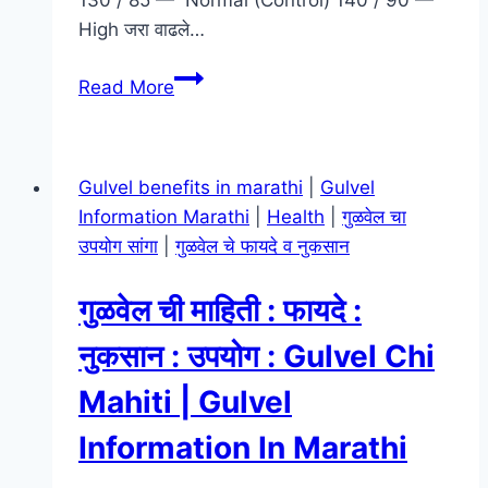
130 / 85 — Normal (Control) 140 / 90 —
Dengue
High जरा वाढले…
In
शरीरात
Marathi
Read More
ब्लड
प्रेशर
किती
Gulvel benefits in marathi
|
Gulvel
हवे
Information Marathi
|
Health
|
गुळवेल चा
:
उपयोग सांगा
|
गुळवेल चे फायदे व नुकसान
ऑक्सिजन
लेव्हल
गुळवेल ची माहिती : फायदे :
:
PULSE
नुकसान : उपयोग : Gulvel Chi
PR
Mahiti | Gulvel
;
TEMPERATURE
Information In Marathi
: