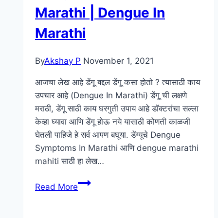
:
Marathi | Dengue In
माहिती
Marathi
:
वापर
:
By
Akshay P
November 1, 2021
उपयोग
आजचा लेख आहे डेंगू बद्दल डेंगू कसा होतो ? त्यासाठी काय
:
उपचार आहे (Dengue In Marathi) डेंगू ची लक्षणे
नुकसान
मराठी, डेंगू साठी काय घरगुती उपाय आहे डॉक्टरांचा सल्ला
केव्हा घ्यावा आणि डेंगू होऊ नये यासाठी कोणती काळजी
घेतली पाहिजे हे सर्व आपण बघूया. डेंग्यूचे Dengue
Symptoms In Marathi आणि dengue marathi
mahiti साठी हा लेख…
डेंगू
Read More
ची
लक्षणे