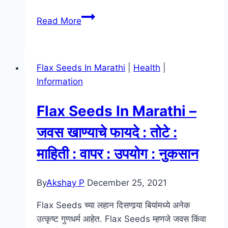
टूना
Read More
मासा
माहिती
मराठी
Flax Seeds In Marathi
|
Health
|
–
Information
Tuna
Fish
Flax Seeds In Marathi –
In
Marathi
जवस खाण्याचे फायदे : तोटे :
–
माहिती : वापर : उपयोग : नुकसान
Marathi
Name
of
By
Akshay P
December 25, 2021
Tuna
Flax Seeds च्या लहान दिसणार्‍या बियांमध्ये अनेक
Fish
उत्कृष्ट गुणधर्म आहेत. Flax Seeds म्हणजे जवस किंवा