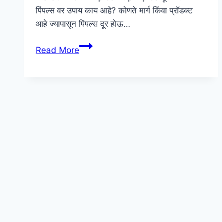
पिंपल्स वर उपाय काय आहे? कोणते मार्ग किंवा प्रॉडक्ट
आहे ज्यापासून पिंपल्स दूर होऊ…
पिंपल्स
Read More
वर
उपाय
|
Beauty
Tips
In
Marathi
For
Pimples