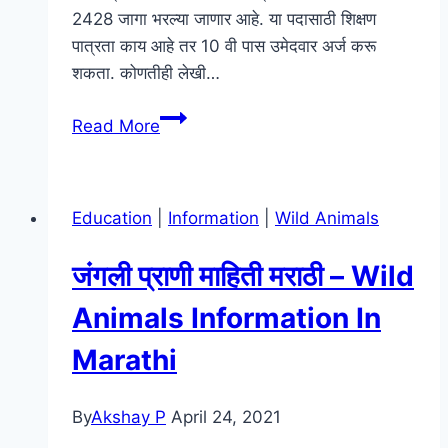
2428 जागा भरल्या जाणार आहे. या पदासाठी शिक्षण
पात्रता काय आहे तर 10 वी पास उमेदवार अर्ज करू
शकता. कोणतीही लेखी…
पोस्ट
Read More
ऑफिस
भरती
2022
Education
|
Information
|
Wild Animals
महाराष्ट्र
|
जंगली प्राणी माहिती मराठी – Wild
[PDF]
Post
Animals Information In
Office
Marathi
Exam
Syllabus
In
By
Akshay P
April 24, 2021
Marathi