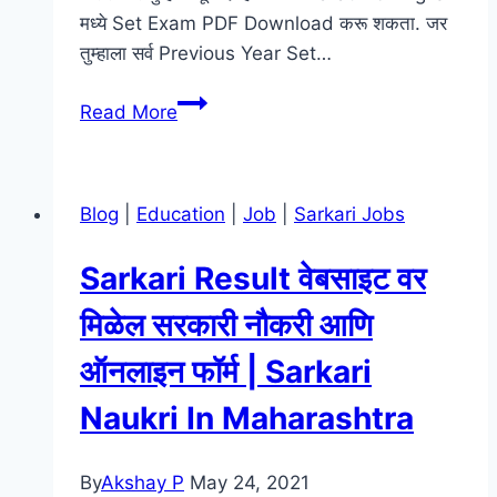
मध्ये Set Exam PDF Download करू शकता. जर
तुम्हाला सर्व Previous Year Set…
[Pdf]
Read More
Set
Exam
2020
Blog
|
Education
|
Job
|
Sarkari Jobs
Model
Question
Sarkari Result वेबसाइट वर
Paper
In
मिळेल सरकारी नौकरी आणि
Marathi
ऑनलाइन फॉर्म | Sarkari
And
Hindi/English
Naukri In Maharashtra
Download
By
Akshay P
May 24, 2021