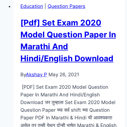
2019
Education
|
Question Papers
Question
Paper
[Pdf] Set Exam 2020
Model Question Paper In
Marathi And
Hindi/English Download
By
Akshay P
May 26, 2021
[PDF] Set Exam 2020 Model Question
Paper In Marathi And Hindi/English
Download जर तुम्हाला Set Exam 2020 Model
Question Paper च्या सर्व shift च्या Question
Paper PDF In Marathi & Hindi ची आवश्यकता
असेल तर तुम्ही येथून दोन्ही भाषेत Marathi & English