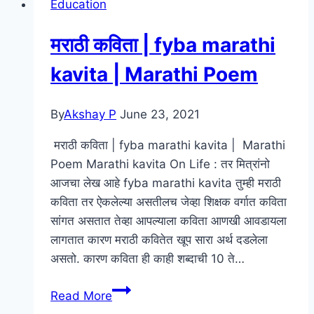
Education
आणि
नुकसान
मराठी कविता | fyba marathi
–
Advantage
kavita | Marathi Poem
and
disadvantage
By
Akshay P
June 23, 2021
of
online
मराठी कविता | fyba marathi kavita | Marathi
exam
Poem Marathi kavita On Life : तर मित्रांनो
in
आजचा लेख आहे fyba marathi kavita तुम्ही मराठी
Marathi
कविता तर ऐकलेल्या असतीलच जेव्हा शिक्षक वर्गात कविता
–
सांगत असतात तेव्हा आपल्याला कविता आणखी आवडायला
निबंध
लागतात कारण मराठी कवितेत खूप सारा अर्थ दडलेला
असतो. कारण कविता ही काही शब्दाची 10 ते…
मराठी
Read More
कविता