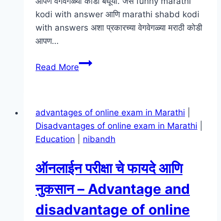
आपण वेगवेगळ्या कोडी बघूया. जसे funny marathi
kodi with answer आणि marathi shabd kodi
with answers अशा प्रकारच्या वेगवेगळ्या मराठी कोडी
आपण…
मराठी
Read More
कोडी
आणि
उत्तरे
advantages of online exam in Marathi
|
|
Disadvantages of online exam in Marathi
|
Marathi
Education
|
nibandh
kodi
With
ऑनलाईन परीक्षा चे फायदे आणि
Answer
|
नुकसान – Advantage and
Marathi
disadvantage of online
Puzzles