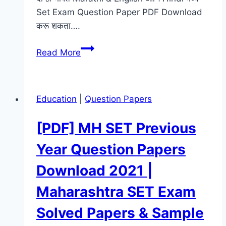
Set Exam Question Paper PDF Download
करू शकता….
[PDF]
Read More
Set
Exam
2018
Education
|
Question Papers
Question
Paper
[PDF] MH SET Previous
[Download]
Year Question Papers
Download 2021 |
Maharashtra SET Exam
Solved Papers & Sample