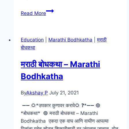
आर्यभट
Read More
उपग्रह
मराठी
माहिती
Education
|
Marathi Bodhkatha
|
मराठी
–
बोधकथा
Aryabhatta
Upgrah
मराठी बोधकथा – Marathi
Information
In
Bodhkatha
Marathi
By
Akshay P
July 21, 2021
➖➖ 🌻*उपकार कुणावर करावे🌻 ❓*➖➖ 🟣
*बोधकथा* 🟣 मराठी बोधकथा – Marathi
Bodhkatha एकदा एक वाघ आणि वाघीण आपल्या
पिलांना गुहेत सोडून शिकारीसाठी दूर जंगलात जातात. दोन