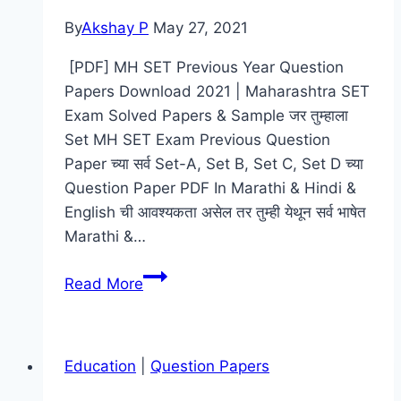
By
Akshay P
May 27, 2021
[PDF] MH SET Previous Year Question
Papers Download 2021 | Maharashtra SET
Exam Solved Papers & Sample जर तुम्हाला
Set MH SET Exam Previous Question
Paper च्या सर्व Set-A, Set B, Set C, Set D च्या
Question Paper PDF In Marathi & Hindi &
English ची आवश्यकता असेल तर तुम्ही येथून सर्व भाषेत
Marathi &…
[PDF]
Read More
MH
SET
Previous
Education
|
Question Papers
Year
Question