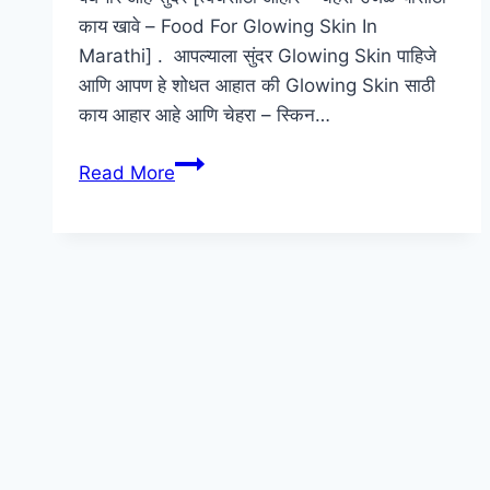
काय खावे – Food For Glowing Skin In
Marathi] . आपल्याला सुंदर Glowing Skin पाहिजे
आणि आपण हे शोधत आहात की Glowing Skin साठी
काय आहार आहे आणि चेहरा – स्किन…
सुंदर
Read More
त्वचेसाठी
आहार
–
चेहरा
उजळण्यासाठी
काय
खावे
|
Food
For
Glowing