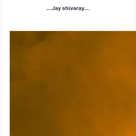
….Jay shivaray….