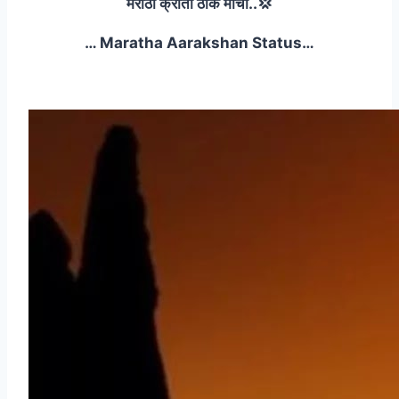
मराठा क्रांती ठोक मोर्चा..💢
… Maratha Aarakshan Status…