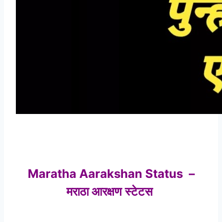
Maratha Aarakshan Status –
मराठा आरक्षण स्टेटस