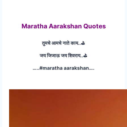
Maratha Aarakshan Quotes
तुमचे आमचे नाते काय..⛳
जय जिजाऊ जय शिवराय..⛳
…..#maratha aarakshan….