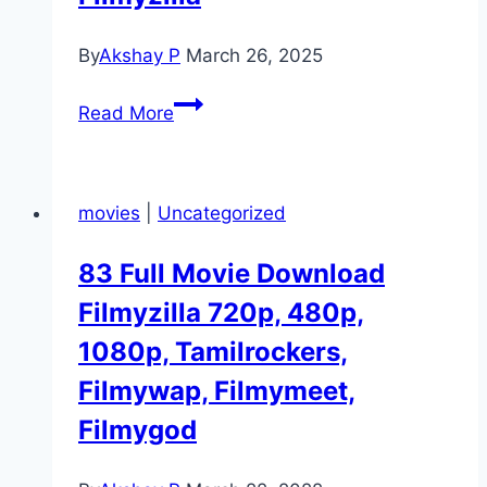
By
Akshay P
March 26, 2025
Tyler
Read More
Perry’s
Duplicity Movie
Mp4moviez
movies
|
Uncategorized
Marathi
Filmyzilla
83 Full Movie Download
Filmyzilla 720p, 480p,
1080p, Tamilrockers,
Filmywap, Filmymeet,
Filmygod