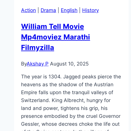
Action
|
Drama
|
English
|
History
William Tell Movie
Mp4moviez Marathi
Filmyzilla
By
Akshay P
August 10, 2025
The year is 1304. Jagged peaks pierce the
heavens as the shadow of the Austrian
Empire falls upon the tranquil valleys of
Switzerland. King Albrecht, hungry for
land and power, tightens his grip, his
presence embodied by the cruel Governor
Gessler, whose decrees choke the life out