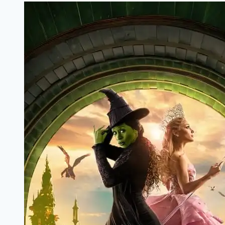
Download
[Filmywap,
Filmyzilla,
VipMarathi,
Telegram
Link]
720p
1GB
HD
Online