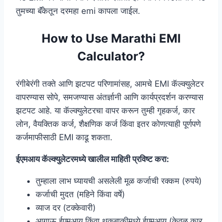
तुमच्या बॅंकेतून दरमहा emi कापला जाईल.
How to Use Marathi EMI
Calculator?
रंगीबेरंगी तक्ते आणि झटपट परिणामांसह, आमचे EMI कॅल्क्युलेटर
वापरण्यास सोपे, समजण्यास अंतर्ज्ञानी आणि कार्यप्रदर्शन करण्यास
झटपट आहे. या कॅल्क्युलेटरचा वापर करून तुम्ही गृहकर्ज, कार
लोन, वैयक्तिक कर्ज, शैक्षणिक कर्ज किंवा इतर कोणत्याही पूर्णपणे
कर्जमाफीसाठी EMI काढू शकता.
ईएमआय कॅल्क्युलेटरमध्ये खालील माहिती प्रविष्ट करा:
तुम्हाला लाभ घ्यायची असलेली मूळ कर्जाची रक्कम (रुपये)
कर्जाची मुदत (महिने किंवा वर्षे)
व्याज दर (टक्केवारी)
आगाऊ ईएमआय किंवा थकबाकीमध्ये ईएमआय (केवळ कार