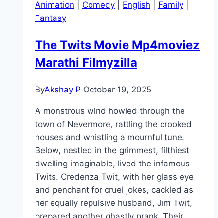
Animation
|
Comedy
|
English
|
Family
|
Fantasy
The Twits Movie Mp4moviez
Marathi Filmyzilla
By
Akshay P
October 19, 2025
A monstrous wind howled through the
town of Nevermore, rattling the crooked
houses and whistling a mournful tune.
Below, nestled in the grimmest, filthiest
dwelling imaginable, lived the infamous
Twits. Credenza Twit, with her glass eye
and penchant for cruel jokes, cackled as
her equally repulsive husband, Jim Twit,
prepared another ghastly prank. Their