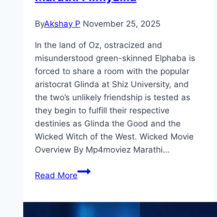
By
Akshay P
November 25, 2025
In the land of Oz, ostracized and
misunderstood green-skinned Elphaba is
forced to share a room with the popular
aristocrat Glinda at Shiz University, and
the two’s unlikely friendship is tested as
they begin to fulfill their respective
destinies as Glinda the Good and the
Wicked Witch of the West. Wicked Movie
Overview By Mp4moviez Marathi…
Wicked Movie
Read More
Mp4moviez
Marathi
Filmyzilla