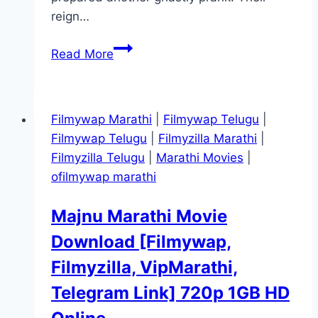
reign…
The
Read More
Twits Movie
Mp4moviez
Marathi
Filmywap Marathi
|
Filmywap Telugu
|
Filmyzilla
Filmywap Telugu
|
Filmyzilla Marathi
|
Filmyzilla Telugu
|
Marathi Movies
|
ofilmywap marathi
Majnu Marathi Movie
Download [Filmywap,
Filmyzilla, VipMarathi,
Telegram Link] 720p 1GB HD