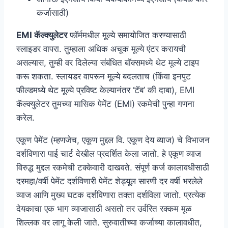
कर्जासाठी)
EMI कॅल्क्युलेटर
फॉर्ममधील मूल्ये समायोजित करण्यासाठी
स्लाइडर वापरा. तुम्हाला अधिक अचूक मूल्ये एंटर करायची
असल्यास, तुम्ही वर दिलेल्या संबंधित बॉक्समध्ये थेट मूल्ये टाइप
करू शकता. स्लायडर वापरून मूल्ये बदलताच (किंवा इनपुट
फील्डमध्ये थेट मूल्ये प्रविष्ट केल्यानंतर ‘टॅब’ की दाबा), EMI
कॅल्क्युलेटर तुमच्या मासिक पेमेंट (EMI) रकमेची पुन्हा गणना
करेल.
एकूण पेमेंट (म्हणजेच, एकूण मुद्दल वि. एकूण देय व्याज) चे विभाजन
दर्शविणारा पाई चार्ट देखील प्रदर्शित केला जातो. हे एकूण व्याज
विरुद्ध मुद्दल रकमेची टक्केवारी दाखवते. संपूर्ण कर्ज कालावधीसाठी
दरमहा/वर्षी पेमेंट दर्शविणारी पेमेंट शेड्यूल सारणी दर वर्षी भरलेले
व्याज आणि मुख्य घटक दर्शविणारा तक्ता दर्शविला जातो. प्रत्येक
देयकाचा एक भाग व्याजासाठी असतो तर उर्वरित रक्कम मूळ
शिल्लक वर लागू केली जाते. सुरुवातीच्या कर्जाच्या कालावधीत,