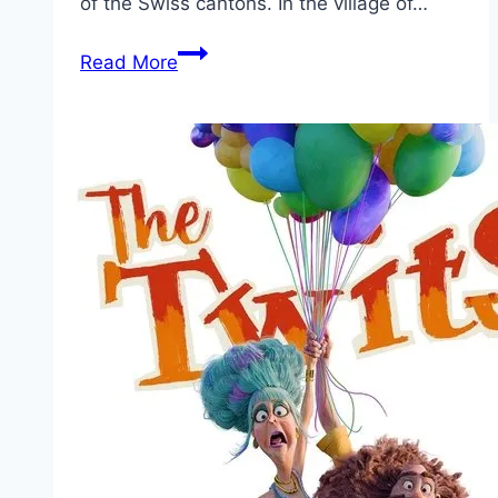
of the Swiss cantons. In the village of…
William
Read More
Tell Movie
Mp4moviez
Marathi
Filmyzilla