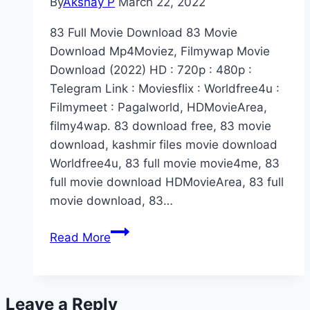
By
Akshay P
March 22, 2022
83 Full Movie Download 83 Movie
Download Mp4Moviez, Filmywap Movie
Download (2022) HD : 720p : 480p :
Telegram Link : Moviesflix : Worldfree4u :
Filmymeet : Pagalworld, HDMovieArea,
filmy4wap. 83 download free, 83 movie
download, kashmir files movie download
Worldfree4u, 83 full movie movie4me, 83
full movie download HDMovieArea, 83 full
movie download, 83…
83
Read More
Full
Movie
Download
Leave a Reply
Filmyzilla