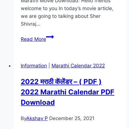
Marathi Movie Download: Hello friends
welcome to you In today’s movie article,
we are going to talking about Sher
Shivraj…
Sher
Read More
Shivraj
Marathi
Movie
Information
|
Marathi Calendar 2022
Download
[480p,
2022 मराठी कॅलेंडर – ( PDF )
720p,
2022 Marathi Calendar PDF
1080p]
Download
By
Akshay P
December 25, 2021