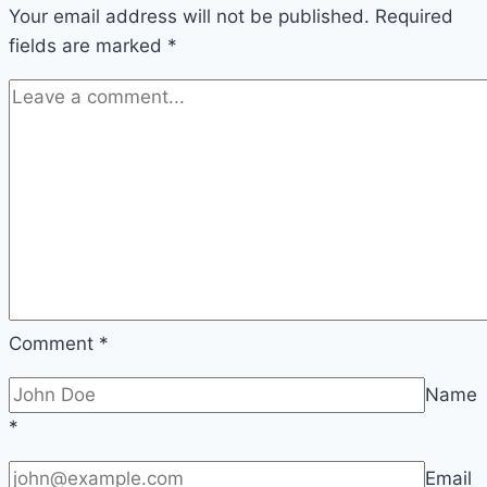
Your email address will not be published.
720P
Required
fields are marked
*
:
Filmyzilla
:
Filmywap
:
Online
:
Mp4Moviez
:
Ibomma
Comment
*
Name
*
Email