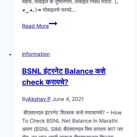
महत्व..मोबाईल के दुष्परिणाम..मोबाईल निबंध मराठी. (｡
◕‿◕｡)➜ मोबाइलचे फायदे…
मोबाइलचे
Read More
फायदे
व
तोटे
Information
मराठी
निबंध
BSNL इंटरनेट Balance कशे
–
check करायचे?
Advantages
And
Disadvantages
By
Akshay P
June 4, 2021
of
बीएसएनएल इंटरनेट शिल्लक कसे तपासायचे? – How
mobile
To Check BSNL Net Balance In Marathi
in
आपण (BSNL SIM) बीएसएनएल सिम वापरता का? जर
marathi