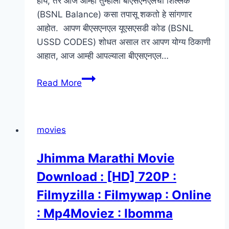
होय, तर आज आम्ही तुम्हाला बीएसएनएलचा शिल्लक
(BSNL Balance) कसा तपासू शकतो हे सांगणार
आहोत. आपण बीएसएनएल यूएसएसडी कोड (BSNL
USSD CODES) शोधत असाल तर आपण योग्य ठिकाणी
आहात, आज आम्ही आपल्याला बीएसएनएल…
BSNL
Read More
इंटरनेट
Balance
कशे
movies
check
करायचे?
Jhimma Marathi Movie
Download : [HD] 720P :
Filmyzilla : Filmywap : Online
: Mp4Moviez : Ibomma