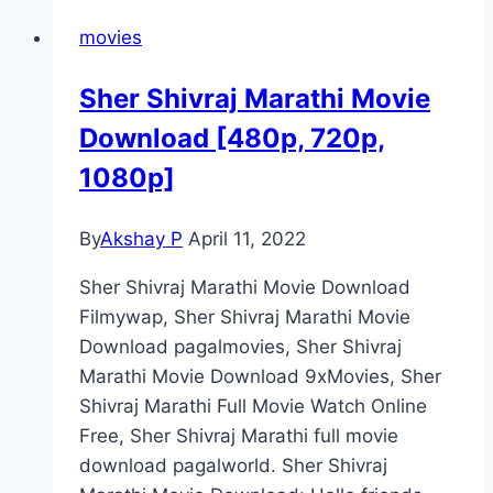
निबंध
movies
मराठी
:
Sher Shivraj Marathi Movie
माहिती
Download [480p, 720p,
:
महत्त्व
1080p]
:
इतिहास
By
Akshay P
April 11, 2022
|
eid
Sher Shivraj Marathi Movie Download
e
Filmywap, Sher Shivraj Marathi Movie
milad
Download pagalmovies, Sher Shivraj
nibandh
Marathi Movie Download 9xMovies, Sher
in
Shivraj Marathi Full Movie Watch Online
marathi
Free, Sher Shivraj Marathi full movie
download pagalworld. Sher Shivraj