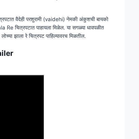
पटात वैदेही परशुरामी (vaidehi) नेमकी अंकुशची बायको
ala Re चित्रपटात पाहायला मिळेल. या सगळ्या धावपळीत
ला लोच्या झाला रे चित्रपट पाहिल्यावरच मिळतील.
iler