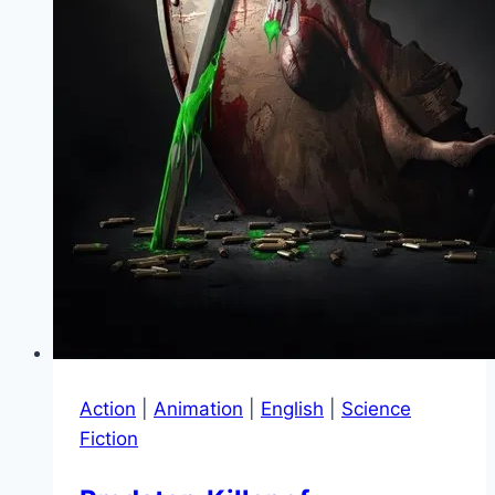
Action
|
Animation
|
English
|
Science
Fiction