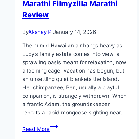
Marathi Filmyzilla Marathi
Review
By
Akshay P
January 14, 2026
The humid Hawaiian air hangs heavy as
Lucy’s family estate comes into view, a
sprawling oasis meant for relaxation, now
a looming cage. Vacation has begun, but
an unsettling quiet blankets the island.
Her chimpanzee, Ben, usually a playful
companion, is strangely withdrawn. When
a frantic Adam, the groundskeeper,
reports a rabid mongoose sighting near…
Primate Movie
Read More
Mp4moviez