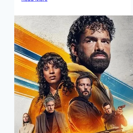
Killer
of
Killers Movie
Mp4moviez
Marathi
Filmyzilla