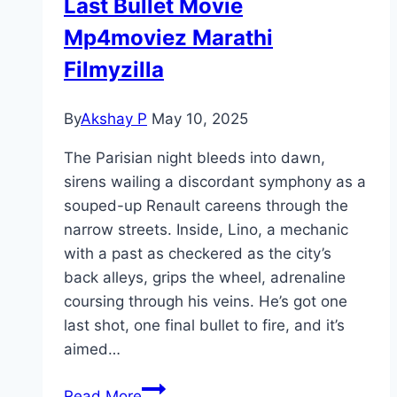
Last Bullet Movie
Mp4moviez Marathi
Filmyzilla
By
Akshay P
May 10, 2025
The Parisian night bleeds into dawn,
sirens wailing a discordant symphony as a
souped-up Renault careens through the
narrow streets. Inside, Lino, a mechanic
with a past as checkered as the city’s
back alleys, grips the wheel, adrenaline
coursing through his veins. He’s got one
last shot, one final bullet to fire, and it’s
aimed…
Last
Read More