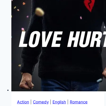
Action
|
Comedy
|
English
|
Romance