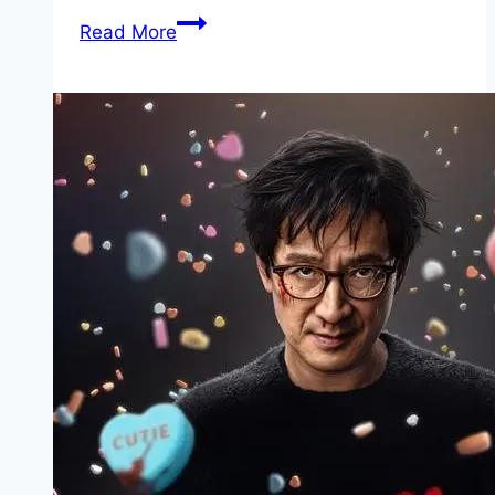
Fréwaka Movie
Read More
Mp4moviez
Marathi
Filmyzilla