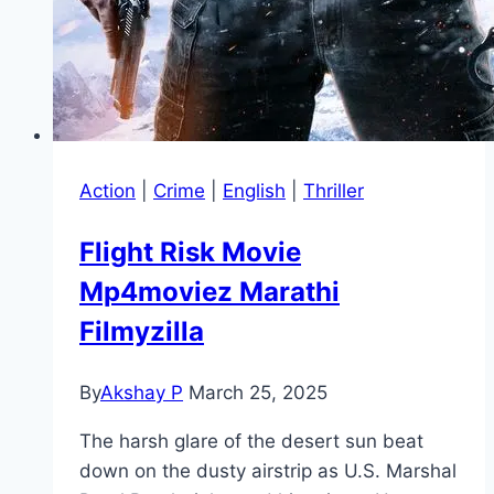
Action
|
Crime
|
English
|
Thriller
Flight Risk Movie
Mp4moviez Marathi
Filmyzilla
By
Akshay P
March 25, 2025
The harsh glare of the desert sun beat
down on the dusty airstrip as U.S. Marshal