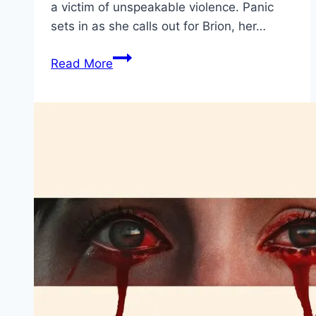
a victim of unspeakable violence. Panic
sets in as she calls out for Brion, her…
Ash Movie
Read More
Mp4moviez
Marathi
Filmyzilla