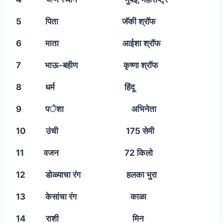
5 पिता जॅकी श्रॉफ
6 माता आईशा श्रॉफ
7 भाऊ-बहीण कृष्णा श्रॉफ
8 धर्म हिंदू
9 पेशा अभिनेता
10 उंची 175 सेमी
11 वजन 72 किलो
12 डोळ्याचा रंग हलका भुरा
13 केसांचा रंग काळा
14 राशी मिन