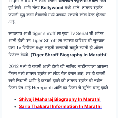
Tiger Shroff ने त्यांचे शिक्षण
अमेरिकन स्कूल ऑफ बॉम्बे
मध्ये
पूर्ण केले. आणि नंतर
Bollywood
मध्ये आले. टायगर श्रॉफ
जपानी युद्ध कला तैव्वान्डो मध्ये पाचव्या स्तराचे ब्लॅक बेल्ट होल्डर
आहे.
सगळ्यात आधी tiger shroff ला एका Tv Serial ची ऑफर
आली होती पण Tiger Shroff ला त्याच्या करिअर ची सुरुवात
एका Tv सिरीयल मधून नव्हती करायची यामुळे त्यांनी ही ऑफर
रिजेक्ट केली. {
Tiger Shroff Biography In Marathi
}
2012 मध्ये ही बातमी आली होती की साजिद नाडीयावाला आपल्या
फिल्म मध्ये टायगर श्रॉफ ला लीड रोल देणार आहे. तर ही बातमी
खरी निघाली आणि हे कन्फर्म झाले की टायगर श्रॉफ ची नवीन
फिल्म येत आहे Heropanti आणि ह्या फिल्म चे शूटिंग चालू झाले.
Shivaji Maharaj Biography In Marathi
Sarla Thakaral Information In Marathi